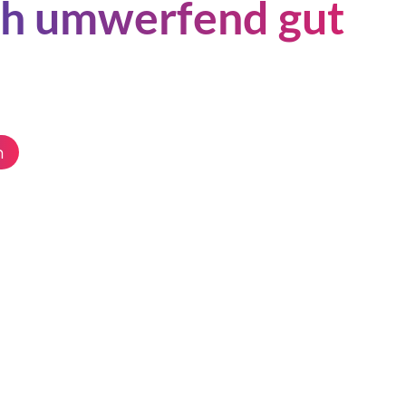
ch umwerfend gut
n