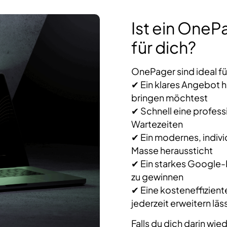
Ist ein OneP
für dich?
OnePager sind ideal fü
✔ Ein klares Angebot h
bringen möchtest
✔ Schnell eine profes
Wartezeiten
✔ Ein modernes, indivi
Masse heraussticht
✔ Ein starkes Google-R
zu gewinnen
✔ Eine kosteneffizient
jederzeit erweitern läs
Falls du dich darin wie