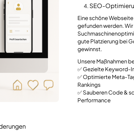
SEO-Optimierun
Eine schöne Webseite a
gefunden werden. Wir 
Suchmaschinenoptimie
gute Platzierung bei 
gewinnst.
Unsere Maßnahmen bei
✅ Gezielte Keyword-In
✅ Optimierte Meta-Tag
Rankings
✅ Sauberen Code & sch
Performance
nderungen